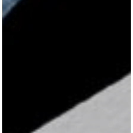
PHÒNG
PHẨM
BÀI
VIẾT
LIÊN
HỆ