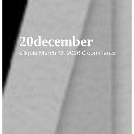
20december
cillgold
·
March 13, 2026
·
0 comments