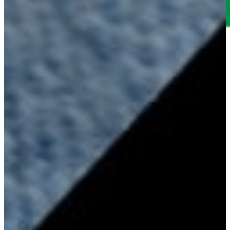
VỀ
CHÚNG
TÔI
PHÒNG
TRƯNG
BÀY
DỊCH
VỤ
VĂN