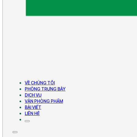
VỀ CHÚNG TÔI
PHÒNG TRƯNG BÀY
DỊCH VỤ
VĂN PHÒNG PHẨM
BÀI VIẾT
LIÊN HỆ